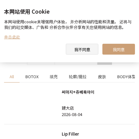
本网站使用 Cookie
本网站使用cookie来增强用户体验， 并分析网站的性能和流量。 还将与
Before & After
我们的社交媒体、广告和 分析合作伙伴分享有关您使用网站的信息。
单击此处
我不同意
我同意
搜索
All
BOTOX
填充
轮廓/提拉
皮肤
BODY体型
써마지+쥬베룩아이
建大店
2026-08-04
Lip Filler