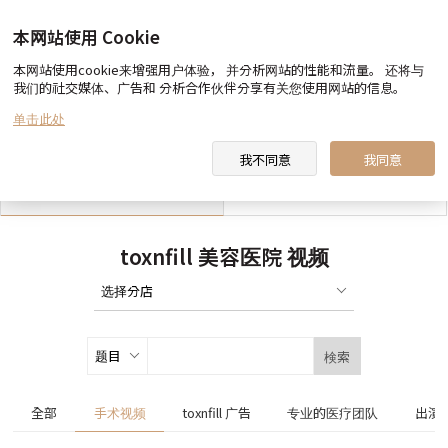
本网站使用 Cookie
本网站使用cookie来增强用户体验， 并分析网站的性能和流量。 还将与
我们的社交媒体、广告和 分析合作伙伴分享有关您使用网站的信息。
toxnfill 美容医院 向您约定
医生&职员 介绍
单击此处
我不同意
我同意
toxnfill 美容医院 视频
合作酒店指南
toxnfill 美容医院 视频
検索
全部
手术视频
toxnfill 广告
专业的医疗团队
出演电视