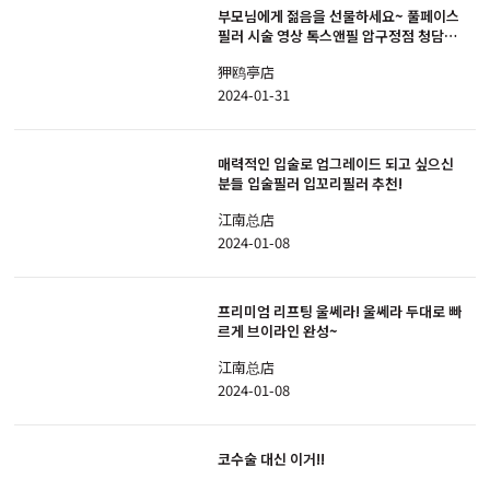
부모님에게 젊음을 선물하세요~ 풀페이스
필러 시술 영상 톡스앤필 압구정점 청담동
피부과, 필러
狎鸥亭店
2024-01-31
매력적인 입술로 업그레이드 되고 싶으신
분들 입술필러 입꼬리필러 추천!
江南总店
2024-01-08
프리미엄 리프팅 울쎄라! 울쎄라 두대로 빠
르게 브이라인 완성~
江南总店
2024-01-08
코수술 대신 이거!!