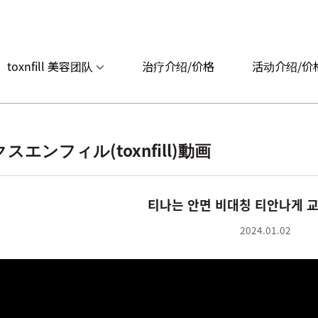
toxnfill 美容团队
治疗介绍/价格
活动介绍/价
スエンフィル(toxnfill)動画
티나는 안면 비대칭 티안나게 
2024.01.02