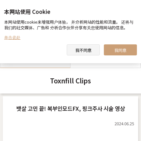
本网站使用 Cookie
本网站使用cookie来增强用户体验， 并分析网站的性能和流量。 还将与
我们的社交媒体、广告和 分析合作伙伴分享有关您使用网站的信息。
toxnfill 美容医院 向您约定
医生&职员 介绍
单击此处
我不同意
我同意
toxnfill 美容医院 视频
合作酒店指南
Toxnfill Clips
뱃살 고민 끝! 복부인모드FX, 핑크주사 시술 영상
2024.06.25