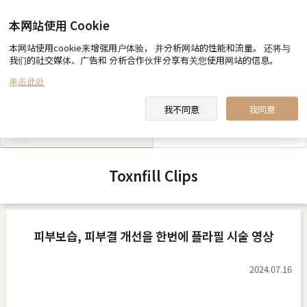
本网站使用 Cookie
本网站使用cookie来增强用户体验， 并分析网站的性能和流量。 还将与
我们的社交媒体、广告和 分析合作伙伴分享有关您使用网站的信息。
toxnfill 美容医院 向您约定
医生&职员 介绍
单击此处
我不同意
我同意
toxnfill 美容医院 视频
合作酒店指南
Toxnfill Clips
피부보습, 피부결 개선을 한번에 플라필 시술 영상
2024.07.16