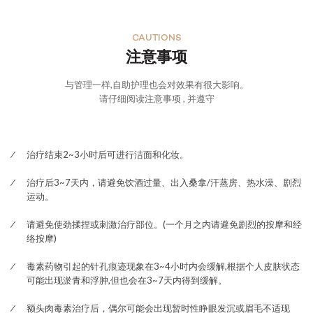
CAUTIONS
注意事项
与管理一样,自助护理也会对效果有很大影响。
请仔细阅读注意事项 , 并遵守
治疗结束2~3小时后可进行洁面和化妆。
治疗后3~7天内，请避免饮酒过量、出入桑拿/汗蒸房、热水澡、剧烈
运动。
请避免使劲揉捏或刺激治疗部位。(一个月之内请避免剧烈的按摩和经
络按摩)
毒素药物引起的针孔痕迹现象在3~4小时内会缓解,根据个人皮肤状态
可能出现淤青和浮肿,但也会在3~7天内得到缓解。
额头肉毒素治疗后，偶尔可能会出现暂时性睁眼发沉或眉毛不适现